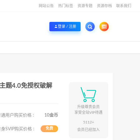
网站公告
热门标签
资源专题
资源存档
联系我们
登录 / 注册
lid极致主题4.0免授权破解

升级尊贵会员
享受全站VIP待遇
通用户购买价格 :
10金币
5112+
免费
身SVIP购买价格 :
会员已经加入