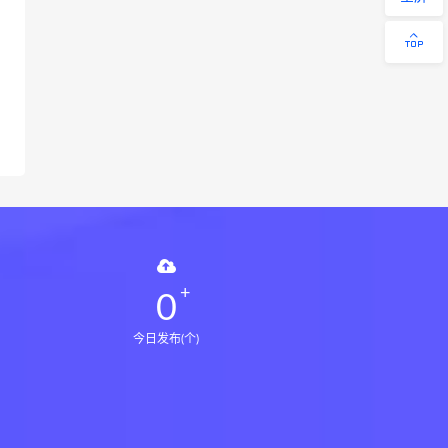
0
今日发布(个)