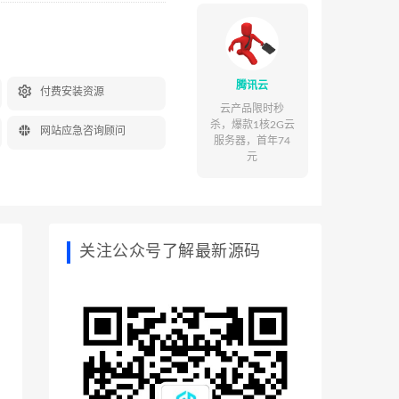
腾讯云

付费安装资源
云产品限时秒
杀，爆款1核2G云

网站应急咨询顾问
服务器，首年74
元
关注公众号了解最新源码