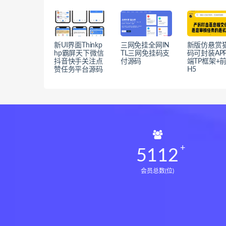
新UI界面Thinkp
三网免挂全网IN
新版仿悬赏
hp霸屏天下微信
TL三网免挂码支
码可封装AP
抖音快手关注点
付源码
端TP框架+
赞任务平台源码
H5
5112
会员总数(位)