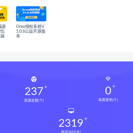
猫源
Oreo授权系统V
P后
1.0.6公益开源版
前端
本
0
237
本周发布(个)
资源总数(个)
2319
稳定运行(天)