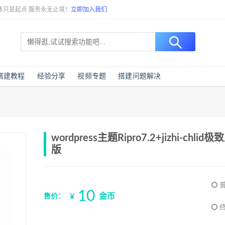
售只是起点 服务永无止境！
立即加入我们
搭建教程
经验分享
视频专题
搭建问题解决
wordpress主题Ripro7.2+jizhi-ch
版
普
10
¥
金币
售价：
终