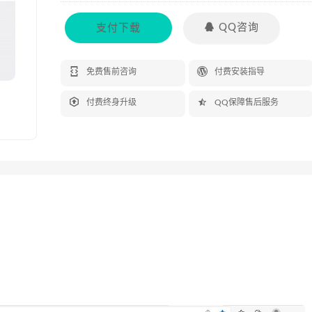
支付下载

QQ咨询


免费售前咨询
付费安装指导


付费终身升级
QQ保障售后服务