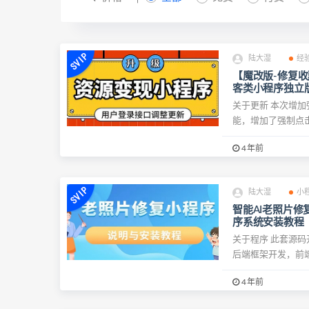
陆大湿
经
【魔改版-修复
客类小程序独立
关于更新 本次增
能，增加了强制点击
4年前
陆大湿
小
智能AI老照片修
序系统安装教程
关于程序 此套源码开发
后端框架开发，前端使
4年前