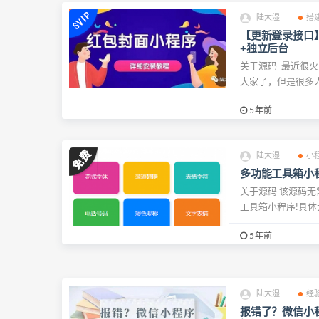
陆大湿
搭
【更新登录接口】
+独立后台
关于源码 最近很
大家了，但是很多人
5年前
陆大湿
小
多功能工具箱小
关于源码 该源码
工具箱小程序!具体
5年前
陆大湿
经
报错了？微信小