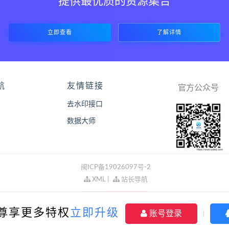
提供最优质的资源集合
立即查看
了解详情
航
友情链接
官方公众号
去水印接口
数据大师
闽ICP备19026097号-2
XML
|
站长导航
P尊享更多特权
立即升级
账号登录