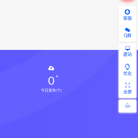
客服
Q群
建站
优化
0
今日发布(个)
全屏