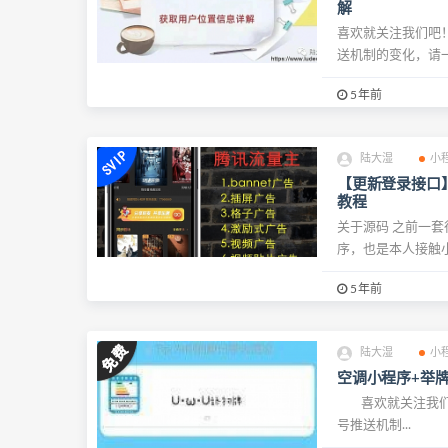
解
喜欢就关注我们吧
送机制的变化，请一
5年前
陆大湿
小
【更新登录接口
教程
关于源码 之前一
序，也是本人接触小
5年前
陆大湿
小
空调小程序+举
喜欢就关注我们
号推送机制...