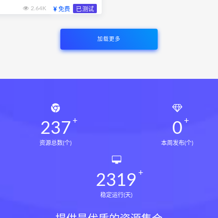
2.64K
免费
已测试
加载更多
237
0
资源总数(个)
本周发布(个)
2319
稳定运行(天)