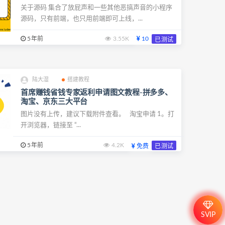
关于源码 集合了放屁声和一些其他恶搞声音的小程序
源码，只有前端，也只用前端即可上线，...
5年前
3.55K
10
已测试
陆大湿
搭建教程
首席赚钱省钱专家返利申请图文教程-拼多多、
淘宝、京东三大平台
图片没有上传，建议下载附件查看。 淘宝申请 1。打
开浏览器，链接至 “...
5年前
4.2K
免费
已测试
SVIP