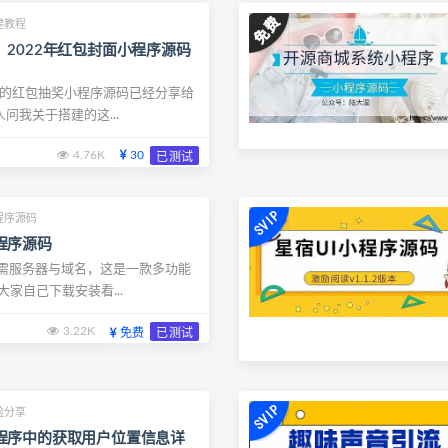
建教程
2022年红包封面小程序源码
火的红包抽奖小程序源码已经分享给
问我关于搭建的这...
4.76K
30
已测试
程序源码
程序源码
无需服务器与域名，这是一款多功能
大家自己下载安装看...
3.22K
免费
已测试
验分享
程序中的获取用户位置信息详