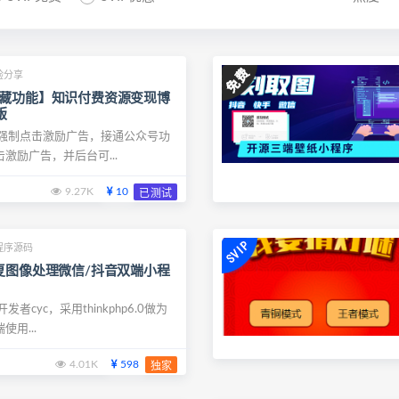
验分享
收藏功能】知识付费资源变现博
版
加强制点击激励广告，接通公众号功
激励广告，并后台可...
9.27K
10
已测试
程序源码
复图像处理微信/抖音双端小程
者cyc，采用thinkphp6.0做为
用...
4.01K
598
独家