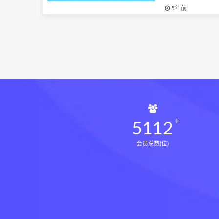
5年前
5112
会员总数(位)