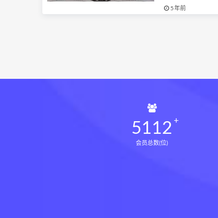
5年前
5112
会员总数(位)