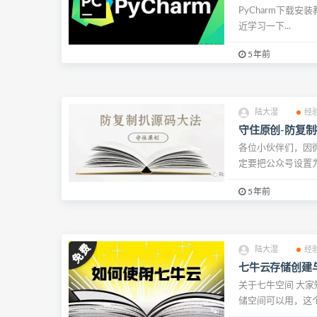
PyCharm下载安
近学习一下...
5年前
陆大湿
经
守住原创-防复
各位小伙伴们，因
定要把公众号设置为
5年前
陆大湿
经
七牛云存储创建
关于七牛空间 大家
储空间可以用，这个