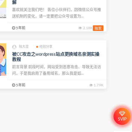
解
喜欢就关注我们吧！ 各位小伙伴们，因微信公众号推
送机制的变化，请一定要把公众号设置为...
5年前
2.18K
独家
陆大湿
经验分享
被CC攻击之wordpress站点更换域名亲测实操
教程
前言背景 前段时间，网站受到恶意攻击、导致无法访
问，于是我启用了备用域名，那么我是如...
5年前
1.79K
SVIP