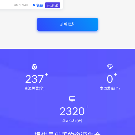
1.94K
免费
已测试
加载更多
237
0
资源总数(个)
本周发布(个)
2320
稳定运行(天)