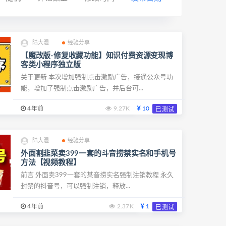
陆大湿
经验分享
【魔改版-修复收藏功能】知识付费资源变现博
客类小程序独立版
关于更新 本次增加强制点击激励广告，接通公众号功
能，增加了强制点击激励广告，并后台可...
4年前
9.27K
10
已测试
陆大湿
经验分享
外面割韭菜卖399一套的斗音捞禁实名和手机号
方法【视频教程】
前言 外面卖399一套的某音捞实名强制注销教程 永久
封禁的抖音号，可以强制注销，释放...
4年前
2.37K
1
已测试