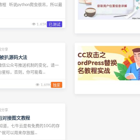
装教程 听说python爬虫很吊，所以最
1.65K
已测试
验分享
制被扒源码大法
微信公众号推送机制的变化，请一
星标，否则，你可能看...
1.69K
独家
验分享
与对接图文教程
知道，七牛云是有免费的10G的存
就可以用来存放服...