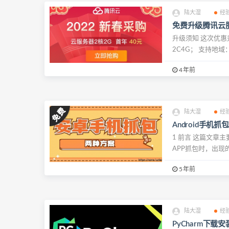
陆大湿
经
免费升级腾讯云服
升级须知 这次优惠
2C4G； 支持地域：
4年前
陆大湿
经
Android手机
1 前言 这篇文章
APP抓包时，出现的H
5年前
陆大湿
经
PyCharm下载