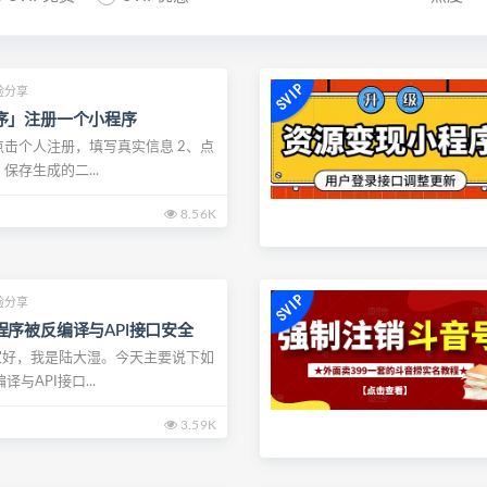
验分享
序」注册一个小程序
点击个人注册，填写真实信息 2、点
保存生成的二...
8.56K
验分享
序被反编译与API接口安全
大家好，我是陆大湿。今天主要说下如
与API接口...
3.59K