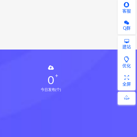
客服
Q群
建站
优化
0
全屏
今日发布(个)