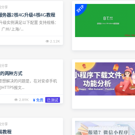
验分享
务器2核4G升级4核4G教程
升级实例满足以下配置 支持规格：
广州/上海/...
2.12K
验分享
抓包的两种方式
主要想解决的问题是，在对安卓手机
TTPS报文...
2.89K
免费
已测试
验分享
安装教程