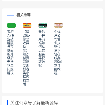
相关推荐
宝塔
【魔
微信
个体
7.7专
改版-
小程
户公
业破
修复
序前
司营
解版
收藏
端如
业执
与宝
功
何从
照快
塔面
能】
后端
速下
板升
知识
服务
证在
级后
付费
器获
线办
无法
资源
取数
理0成
登录
变现
据
本详
问题
博客
细教
解决
类小
程
程序
独立
版
关注公众号了解最新源码