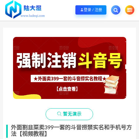
欢迎您光临陆大湿，本站秉承服务宗旨 履行“站长”责任，销售只是起点 服务永无
登录 / 注册

暂无演示
外面割韭菜卖399一套的斗音捞禁实名和手机号方
法【视频教程】