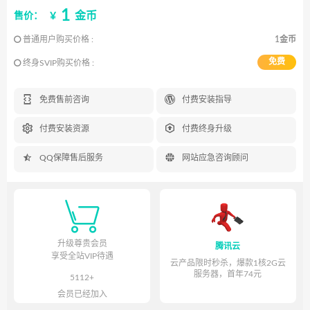
1
¥
金币
售价：
普通用户购买价格 :
1金币
免费
终身SVIP购买价格 :


免费售前咨询
付费安装指导


付费安装资源
付费终身升级


QQ保障售后服务
网站应急咨询顾问

升级尊贵会员
腾讯云
享受全站VIP待遇
云产品限时秒杀，爆款1核2G云
服务器，首年74元
5112+
会员已经加入