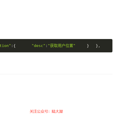
tion"
:
{
"desc"
:
"获取用户位置"
}
}
,