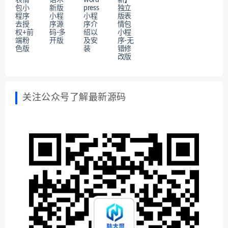
包小
新版
press
独立
程序
小程
小程
版表
去授
序源
序介
情包
权+前
码-多
绍以
小程
端粉
开版
及安
序-无
色版
装
错修
改版
关注公众号了解最新源码