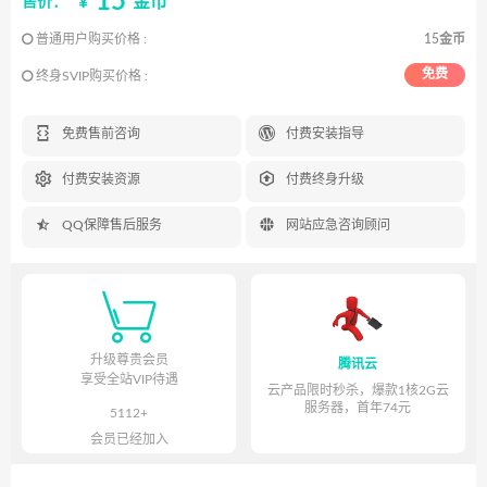
15
¥
金币
售价：
普通用户购买价格 :
15金币
免费
终身SVIP购买价格 :


免费售前咨询
付费安装指导


付费安装资源
付费终身升级


QQ保障售后服务
网站应急咨询顾问

升级尊贵会员
腾讯云
享受全站VIP待遇
云产品限时秒杀，爆款1核2G云
服务器，首年74元
5112+
会员已经加入