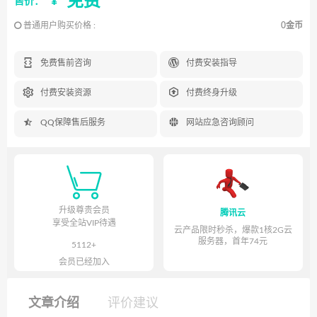
免费
¥
售价：
普通用户购买价格 :
0金币


免费售前咨询
付费安装指导


付费安装资源
付费终身升级


QQ保障售后服务
网站应急咨询顾问

升级尊贵会员
腾讯云
享受全站VIP待遇
云产品限时秒杀，爆款1核2G云
服务器，首年74元
5112+
会员已经加入
文章介绍
评价建议