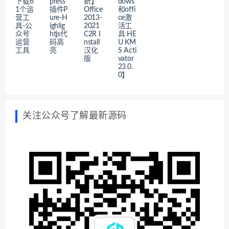
下载6
press
新】
dows
1个运
插件P
Office
和offi
营工
ure-H
2013-
ce激
具-公
ighlig
2021
活工
众号
htjs代
C2R I
具 HE
运营
码高
nstall
U KM
工具
亮
汉化
S Acti
版
vator
23.0.
0】
关注公众号了解最新源码