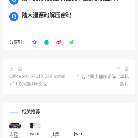
陆大湿源码解压密码
分享到：
上一篇
下一篇
Office 2013-2019 C2R Install
红包封面小程序源码（单机
7.1.0汉化版非E文版
版）
相关推荐
免费
word
【更
【win