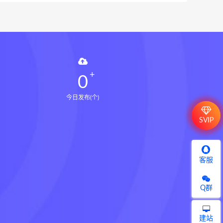
0
今日发布(个)
SVIP
客服
Q群
建站