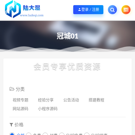
欢迎您光临陆大湿，本站秉承服务宗旨 履行“站长”责任，销售只是起点 服务永无
登录 / 注册
冠城01
会员专享优质资源
分类
视频专题
经验分享
公告活动
搭建教程
网站源码
小程序源码
价格