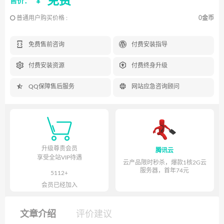
免费
¥
售价：
普通用户购买价格 :
0金币


免费售前咨询
付费安装指导


付费安装资源
付费终身升级


QQ保障售后服务
网站应急咨询顾问

升级尊贵会员
腾讯云
享受全站VIP待遇
云产品限时秒杀，爆款1核2G云
服务器，首年74元
5112+
会员已经加入
文章介绍
评价建议