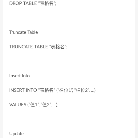
DROP TABLE “表格名”;
Truncate Table
TRUNCATE TABLE “表格名”;
Insert Into
INSERT INTO “表格名” (“栏位1”, “栏位2”, …)
VALUES (“值1”, “值2”, …);
Update