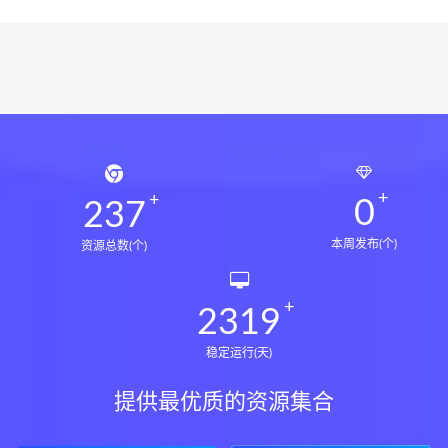
0
237
本周发布(个)
资源总数(个)
2319
稳定运行(天)
提供最优质的资源集合