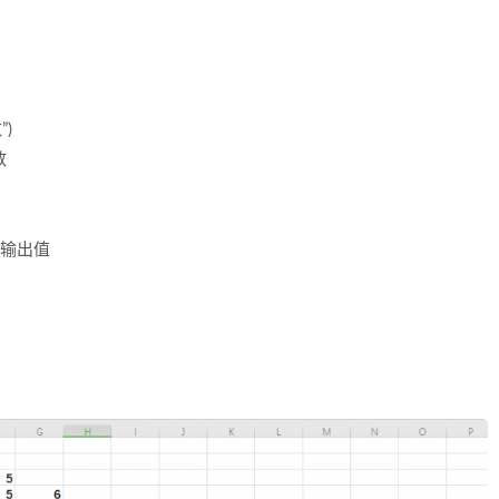
”)
数
 1 ‘ 输出值