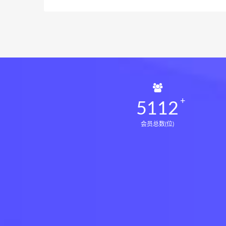
5112
会员总数(位)