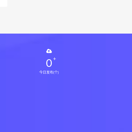
0
今日发布(个)