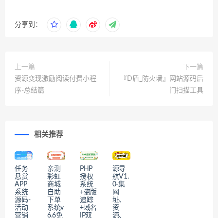
分享到：
上一篇
下一篇
资源变现激励阅读付费小程
『D盾_防火墙』网站源码后
序-总结篇
门扫描工具
相关推荐
任务
亲测
PHP
源导
悬赏
彩虹
授权
航V1.
APP
商城
系统
0-集
系统
自助
+盗版
网
源码-
下单
追踪
址、
活动
系统v
+域名
资
营销
6.6免
IP双
源、