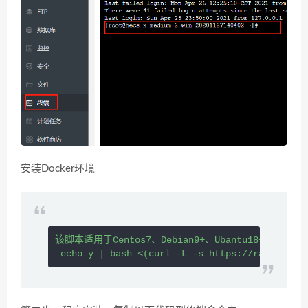
安装Docker环境
该脚本适用于Centos7、Debian9+、Ubantu18+等
echo
 y 
|
 bash 
<(
curl -L -s https://raw.github