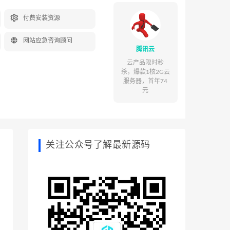

付费安装资源

网站应急咨询顾问
腾讯云
云产品限时秒
杀，爆款1核2G云
服务器，首年74
元
关注公众号了解最新源码