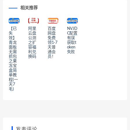
相关推荐
【已
阿里
百度
NVJD
失
云盘
网盘
C配置
效】
公测
免费
有误
青龙
之扩
领1-7
获取t
面板
容福
天普
oken
无需
利兑
通会
失败
抓包
换码
员！
之果
冻宝
盒简
单教
程(一
天7
毛)
发表评论