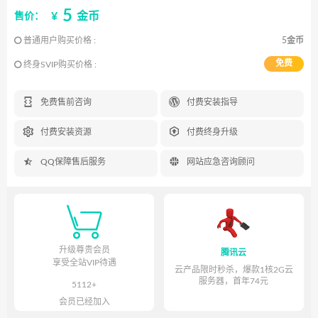
5
¥
金币
售价：
普通用户购买价格 :
5金币
免费
终身SVIP购买价格 :


免费售前咨询
付费安装指导


付费安装资源
付费终身升级


QQ保障售后服务
网站应急咨询顾问

升级尊贵会员
腾讯云
享受全站VIP待遇
云产品限时秒杀，爆款1核2G云
服务器，首年74元
5112+
会员已经加入