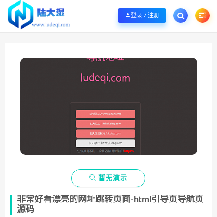
欢迎您光临陆大湿，本站秉承服务宗旨 履行“站长”责任，销售只是起点 服务永无
登录 / 注册

暂无演示
非常好看漂亮的网址跳转页面-html引导页导航页
源码