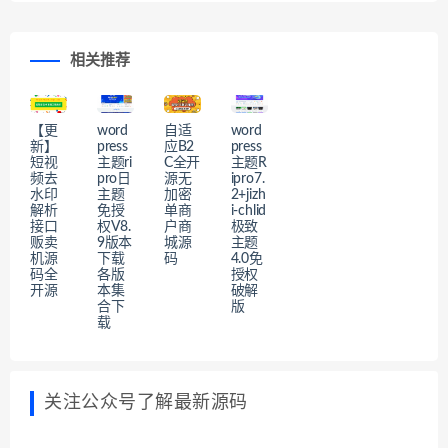
相关推荐
【更
word
自适
word
新】
press
应B2
press
短视
主题ri
C全开
主题R
频去
pro日
源无
ipro7.
水印
主题
加密
2+jizh
解析
免授
单商
i-chlid
接口
权V8.
户商
极致
贩卖
9版本
城源
主题
机源
下载
码
4.0免
码全
各版
授权
开源
本集
破解
合下
版
载
关注公众号了解最新源码