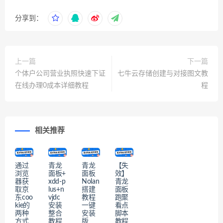
分享到：
上一篇
下一篇
个体户公司营业执照快速下证
七牛云存储创建与对接图文教
在线办理0成本详细教程
程
相关推荐
通过
青龙
青龙
【失
浏览
面板+
面板
效】
器获
xdd-p
Nolan
青龙
取京
lus+n
搭建
面板
东coo
vjdc
教程
跑聚
kie的
安装
一键
看点
两种
整合
安装
脚本
方式
教程
版
教程