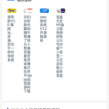
相关推荐
源导
2021
oreo
盲盒
航V1.
全新
授权
交友
0-集
款仿
系统
H5独
网
趣闲
V1.2
立版
址、
赚牛
开源
免授
资
帮赚
版源
权免
源、
了钱
码
公众
资讯
众人
号对
于一
帮悬
接个
体的
赏猫
人免
导航
悬赏
签一
系统
兔赏
元交
金赚
友存
每日
取小
任务
纸条
平台a
盲盒
pp运
营版
源码
下载