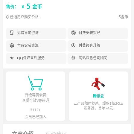
5
¥
金币
售价：
普通用户购买价格 :
5金币


免费售前咨询
付费安装指导


付费安装资源
付费终身升级


QQ保障售后服务
网站应急咨询顾问

升级尊贵会员
腾讯云
享受全站VIP待遇
云产品限时秒杀，爆款1核2G云
服务器，首年74元
5112+
会员已经加入