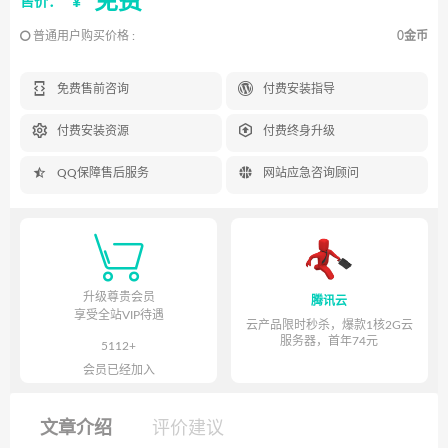
免费
¥
售价：
普通用户购买价格 :
0金币


免费售前咨询
付费安装指导


付费安装资源
付费终身升级


QQ保障售后服务
网站应急咨询顾问

升级尊贵会员
腾讯云
享受全站VIP待遇
云产品限时秒杀，爆款1核2G云
服务器，首年74元
5112+
会员已经加入
文章介绍
评价建议