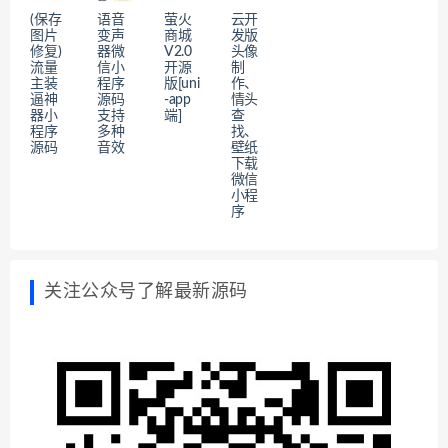
(保存
语音
萤火
云开
图片
变声
商城
发版
修复)
器微
V2.0
头像
流量
信小
开源
制
主装
程序
版[uni
作、
逼神
源码
-app
情头
器小
支持
端]
查
程序
多种
找、
源码
音效
壁纸
下载
微信
小程
序
关注公众号了解最新源码