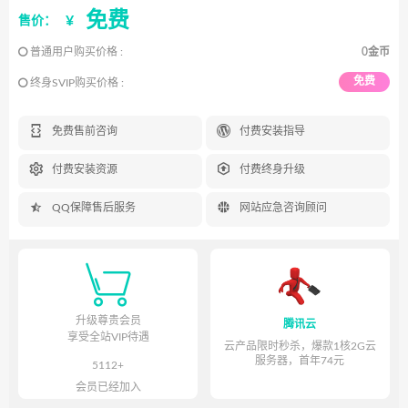
免费
¥
售价：
普通用户购买价格 :
0金币
免费
终身SVIP购买价格 :


免费售前咨询
付费安装指导


付费安装资源
付费终身升级


QQ保障售后服务
网站应急咨询顾问

升级尊贵会员
腾讯云
享受全站VIP待遇
云产品限时秒杀，爆款1核2G云
服务器，首年74元
5112+
会员已经加入