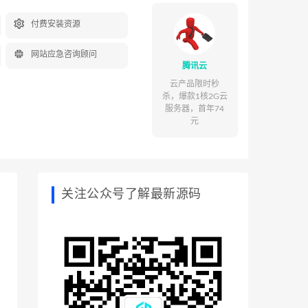

付费安装资源

网站应急咨询顾问
腾讯云
云产品限时秒
杀，爆款1核2G云
服务器，首年74
元
关注公众号了解最新源码