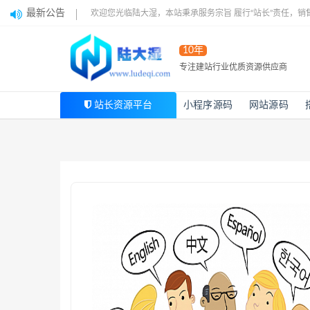
最新公告
欢迎您光临陆大湿，本站秉承服务宗旨 履行“站长”责任，销
10年
专注建站行业优质资源供应商
站长资源平台
小程序源码
网站源码