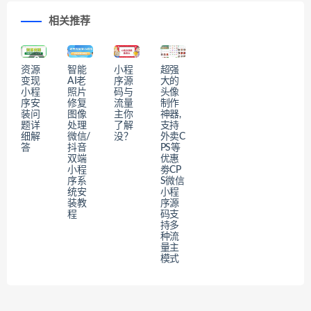
相关推荐
资源
智能
​小程
超强
变现
AI老
序源
大的
小程
照片
码与
头像
序安
修复
流量
制作
装问
图像
主你
神器,
题详
处理
了解
支持
细解
微信/
没？
外卖C
答
抖音
PS等
双端
优惠
小程
劵CP
序系
S微信
统安
小程
装教
序源
程
码支
持多
种流
量主
模式