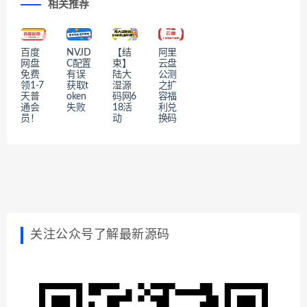
相关推荐
百度
NVJD
【结
阿里
网盘
C配置
束】
云盘
免费
有误
陆大
公测
领1-7
获取t
湿源
之扩
天普
oken
码网6
容福
通会
失败
18活
利兑
员！
动
换码
关注公众号了解最新源码