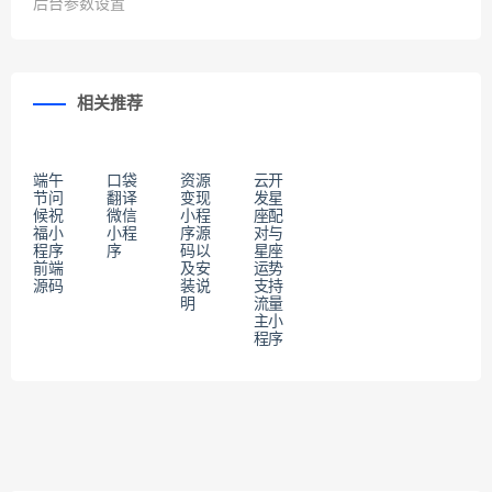
分享到：
上一篇
下一篇
养猫小程序12生肖UI的素材与
微慕WordPress小程序开源版
后台参数设置
相关推荐
端午
口袋
资源
云开
节问
翻译
变现
发星
候祝
微信
小程
座配
福小
小程
序源
对与
程序
序
码以
星座
前端
及安
运势
源码
装说
支持