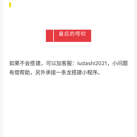
在小程序里植入腾讯的广告位ID，流量变现，只要进入小
程序有广告曝光，或者点击广告(收益更高)就有收益，收益
是由腾讯方结算，每月1,15 号结算，一个月结算2次。
这是一张来自朋友圈广告结算图：
最后的唠叨
如果不会搭建，可以加客服：
ludashi2021
，小问题
有偿帮助，另外承接一条龙搭建小程序。