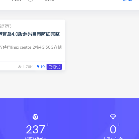
程序源码
盲盒4.0版源码自带防红完整
linux centos 2核4G 50G存储
1.78K
10
已测试
237
0