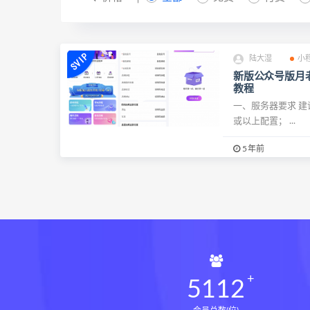
陆大湿
小
新版公众号版月老
教程
一、服务器要求 建议使用
或以上配置； ...
5年前
5112