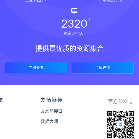
资源总数(个)
本周发布(个)
2320
稳定运行(天)
提供最优质的资源集合
立即查看
了解详情
航
友情链接
官方公众号
去水印接口
数据大师