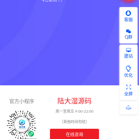
今日发布(个)
客服
Q群
建站
优化
全屏
陆大湿源码
官方小程序
周一至周五 9:00-22:00
（其他时间勿扰）
在线咨询