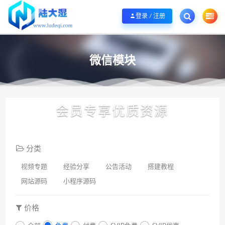
欢迎您光临陆大湿，本站秉承服务宗旨 履行“站长”责任，销售只是起点 服务永无
登录 / 注册
微信模块
会员专享优质资源
分类
视频专题
经验分享
公告活动
搭建教程
网站源码
小程序源码
价格