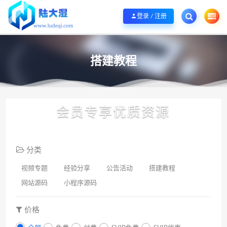
欢迎您光临陆大湿，本站秉承服务宗旨 履行“站长”责任，销售只是起点 服务永无
登录 / 注册
搭建教程
会员专享优质资源
分类
视频专题
经验分享
公告活动
搭建教程
网站源码
小程序源码
价格