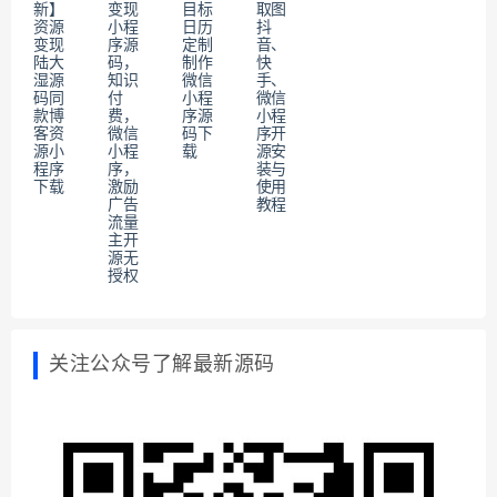
新】
变现
目标
取图
资源
小程
日历
抖
变现
序源
定制
音、
陆大
码，
制作
快
湿源
知识
微信
手、
码同
付
小程
微信
款博
费，
序源
小程
客资
微信
码下
序开
源小
小程
载
源安
程序
序，
装与
下载
激励
使用
广告
教程
流量
主开
源无
授权
关注公众号了解最新源码