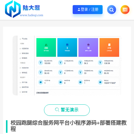
欢迎您光临陆大湿，本站秉承服务宗旨 履行“站长”责任，销售只是起点 服务永无
登录 / 注册

暂无演示
校园跑腿综合服务网平台小程序源码+部署搭建教
程