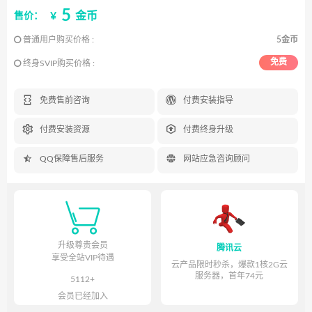
5
¥
金币
售价：
普通用户购买价格 :
5金币
免费
终身SVIP购买价格 :


免费售前咨询
付费安装指导


付费安装资源
付费终身升级


QQ保障售后服务
网站应急咨询顾问

升级尊贵会员
腾讯云
享受全站VIP待遇
云产品限时秒杀，爆款1核2G云
服务器，首年74元
5112+
会员已经加入