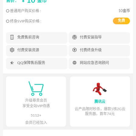
10
¥
金币
售价：
普通用户购买价格 :
10金币
免费
终身SVIP购买价格 :


免费售前咨询
付费安装指导


付费安装资源
付费终身升级


QQ保障售后服务
网站应急咨询顾问

升级尊贵会员
腾讯云
享受全站VIP待遇
云产品限时秒杀，爆款1核2G云
服务器，首年74元
5112+
会员已经加入