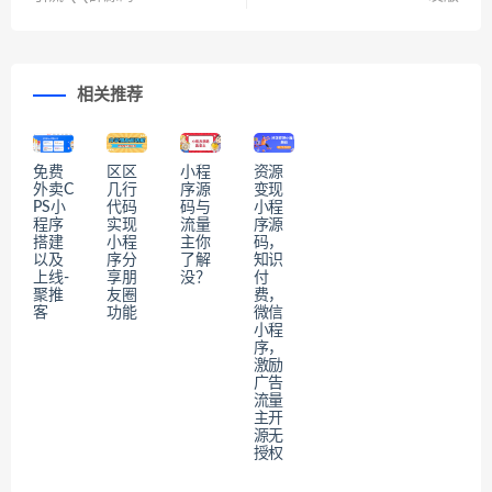
相关推荐
免费
区区
​小程
资源
外卖C
几行
序源
变现
PS小
代码
码与
小程
程序
实现
流量
序源
搭建
小程
主你
码，
以及
序分
了解
知识
上线-
享朋
没？
付
聚推
友圈
费，
客
功能
微信
小程
序，
激励
广告
流量
主开
源无
授权