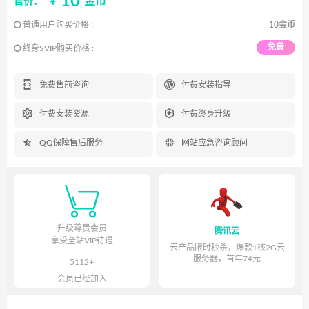
10
¥
金币
售价：
普通用户购买价格 :
10金币
免费
终身SVIP购买价格 :


免费售前咨询
付费安装指导


付费安装资源
付费终身升级


QQ保障售后服务
网站应急咨询顾问

升级尊贵会员
腾讯云
享受全站VIP待遇
云产品限时秒杀，爆款1核2G云
服务器，首年74元
5112+
会员已经加入