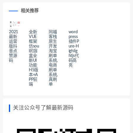
相关推荐
2021
全新
同福
word
最新
VUE
客栈
press
运营
框架
原生
插件P
版抖
仿sou
开发
ure-H
音点
l的盲
淘宝
ighlig
赞源
盒全
刷单
htjs代
码
新UI
系统,
码高
功能
电商
亮
H5版
刷单
本+A
系统,
PP前
真刷
端
单
关注公众号了解最新源码