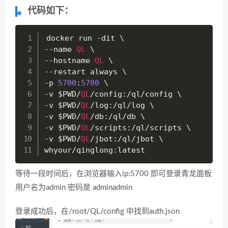
代码如下：
docker run 
-
--
name 
QL
--
hostname 
QL
--
-
p 
5700
:
5700
-
v 
$PWD
/
QL
/
config
:
/
ql
/
-
v 
$PWD
/
QL
/
log
:
/
ql
/
-
v 
$PWD
/
QL
/
db
:
/
ql
/
-
v 
$PWD
/
QL
/
scripts
:
/
ql
/
-
v 
$PWD
/
QL
/
jbot
:
/
ql
/
jbot \

whyour
/
qinglong
:
latest
等待一段时间后，在浏览器输入ip:5700 即可登录青龙面板
用户名为admin 密码是 adminadmin
登录成功后，在/root/QL/config 中找到auth.json