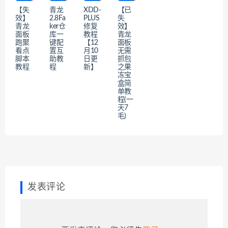
【失
青龙
XDD-
【已
效】
2.8Fa
PLUS
失
青龙
ker仓
修复
效】
面板
库一
教程
青龙
跑聚
键配
【12
面板
看点
置互
月10
无需
脚本
助教
日更
抓包
教程
程
新】
之果
冻宝
盒简
单教
程(一
天7
毛)
发表评论