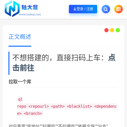
欢迎您光临陆大湿，本站秉承服务宗旨 履行“站长”责任，销售只是起点 服务永无
登录 / 注册
正文概述
不想搭建的，直接扫码上车：
点
击前往
拉取一个库
ql
repo
<repourl>
<path>
<blacklist>
<dependenc
e>
<branch>
对应意思“库地址”“拉哪些”“不拉哪些”“依赖文件”“分支”