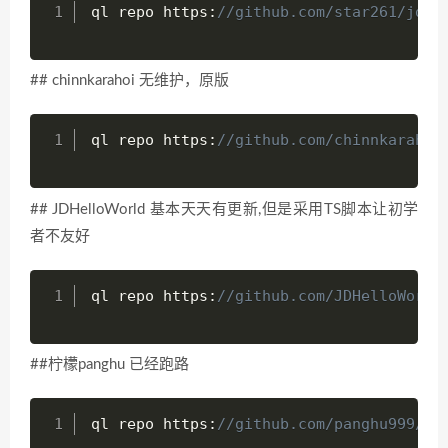
ql repo https
:
//github.com/star261/jd.g
## chinnkarahoi 无维护，原版
ql repo https
:
//github.com/chinnkarahoi
## JDHelloWorld 基本天天有更新,但是采用TS脚本让初学
者不友好
ql repo https
:
//github.com/JDHelloWorld
##柠檬panghu 已经跑路
ql repo https
:
//github.com/panghu999/jd