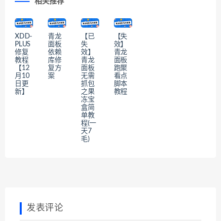
相关推荐
XDD-
青龙
【已
【失
PLUS
面板
失
效】
修复
依赖
效】
青龙
教程
库修
青龙
面板
【12
复方
面板
跑聚
月10
案
无需
看点
日更
抓包
脚本
新】
之果
教程
冻宝
盒简
单教
程(一
天7
毛)
发表评论